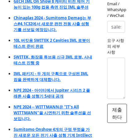
GECH IML On Show 8 캐비티 비전 제어 기
Email /
능이 있는 100g 컵용 측면 진입 IML 솔루션
WhatsApp
/ WeChat
Chinaplas 2024 - Sumitomo Demag는 부
스#4.1C32에서 새로운 완전 전동 사출 성형
기를 선보일 예정입니다.
10L 버킷용 SWITEK 2 Cavities IML 로봇이
요구 사항
테스트 준비 완료
의 세부
사항
SWITEK, 화장품 튜브용 신규 IML 로봇, 사내
테스트 진행 중
IML 패키지 - 두 개의 구획으로 구성된 IML
컵을 완벽하게 대체합니다.
NPE 2024 - 아이티에서 Jupiter 시리즈 2 플
래튼 사출 성형기 5세대 공개
NPE 2024 -- WITTMANN은 "IT's All
제출
WITTMANN"을 시연하기 위한 솔루션을 선
하다
보입니다.
Sumitomo Onshow 4개의 구멍 뚜껑을 가
진 새로운 모든 전기 사출 성형 기계 IntElect