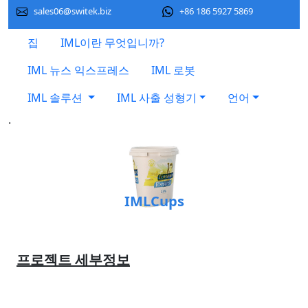
sales06@switek.biz
+86 186 5927 5869
집
IML이란 무엇입니까?
IML 뉴스 익스프레스
IML 로봇
IML 솔루션
IML 사출 성형기
언어
.
IMLCups
프로젝트 세부정보