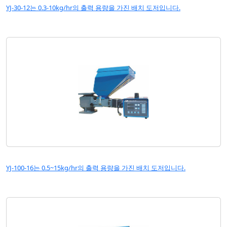
YJ-30-12는 0.3-10kg/hr의 출력 용량을 가진 배치 도저입니다.
YJ-100-16는 0.5~15kg/hr의 출력 용량을 가진 배치 도저입니다.