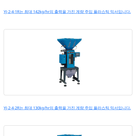
YJ-2-4-1R는 최대 142kg/hr의 출력을 가진 계량 주입 플라스틱 믹서입니다.
YJ-2-4-2R는 최대 130kg/hr의 출력을 가진 계량 주입 플라스틱 믹서입니다.