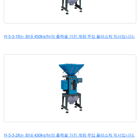
YJ-5-3-1R는 최대 450kg/hr의 출력을 가진 계량 주입 플라스틱 믹서입니다.
YJ-5-3-2R는 최대 430kg/hr의 출력을 가진 계량 주입 플라스틱 믹서입니다.