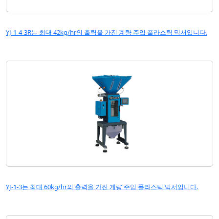
YJ-1-4-3R는 최대 42kg/hr의 출력을 가진 계량 주입 플라스틱 믹서입니다.
YJ-1-3는 최대 60kg/hr의 출력을 가진 계량 주입 플라스틱 믹서입니다.