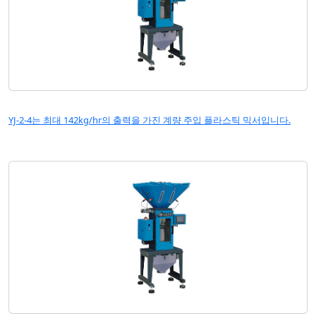
YJ-2-4는 최대 142kg/hr의 출력을 가진 계량 주입 플라스틱 믹서입니다.