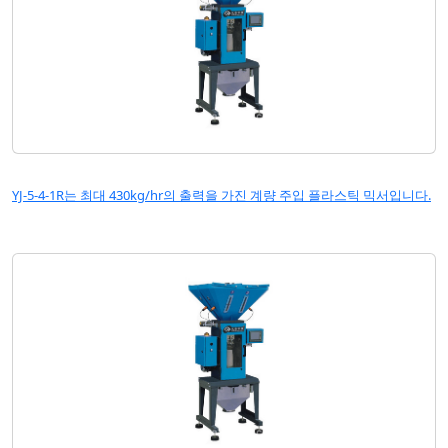
YJ-5-4-1R는 최대 430kg/hr의 출력을 가진 계량 주입 플라스틱 믹서입니다.