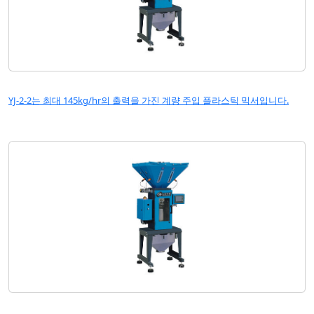
YJ-2-2는 최대 145kg/hr의 출력을 가진 계량 주입 플라스틱 믹서입니다.