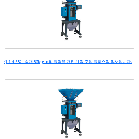
YJ-1-4-2R는 최대 35kg/hr의 출력을 가진 계량 주입 플라스틱 믹서입니다.