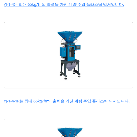
YJ-1-4는 최대 65kg/hr의 출력을 가진 계량 주입 플라스틱 믹서입니다.
YJ-1-4-1R는 최대 65kg/hr의 출력을 가진 계량 주입 플라스틱 믹서입니다.