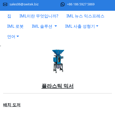
sales06@switek.biz
+86 186 5927 5869
집
IML이란 무엇입니까?
IML 뉴스 익스프레스
IML 로봇
IML 솔루션
IML 사출 성형기
언어
.
플라스틱 믹서
배치 도저