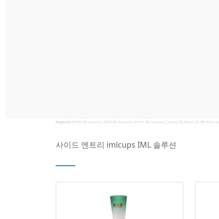
Keywords:
SWITEK IML Solutions, GECH IML Solutions, Welllih IML Solutions, Chuany IML Robot, GH IML Robot, A
사이드 엔트리 imlcups IML 솔루션