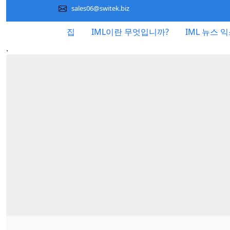
sales06@switek.biz
집
IML이란 무엇입니까?
IML 뉴스 
.