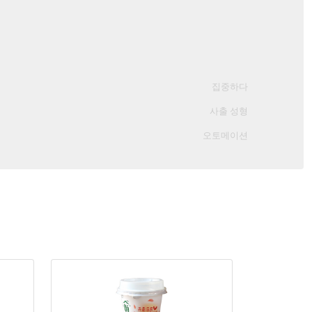
집중하다
사출 성형
오토메이션