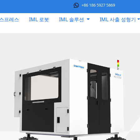
+86 186 5927 5869
익스프레스
IML 로봇
IML 솔루션
IML 사출 성형기