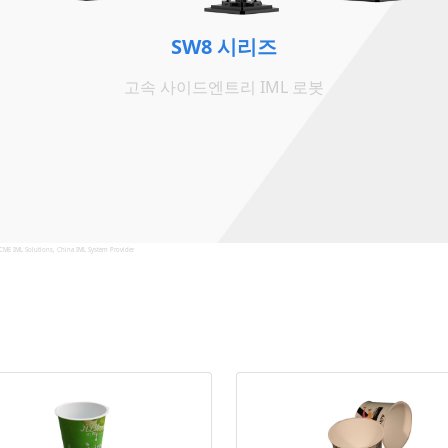
SW8 시리즈
고속 사이드엔트리 IML 로봇
CME IML Solutions, China IML System Provider