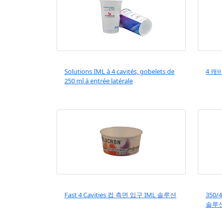
Solutions IML à 4 cavités, gobelets de
4 캐
250 ml à entrée latérale
Fast 4 Cavities 컵 측면 입구 IML 솔루션
350
솔루션 