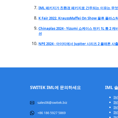
IML 패키지가 친환경 패키지로 간주되는 이유는 무
K Fair 2022, KraussMaffei On Show 물류
Chinaplas 2024 - Yizumi 쇼케이스 턴키 1L 통
션
NPE 2024 - 아이티에서 Jupiter 시리즈 2 플래튼 
SWITEK IML에 문의하세요
IML 
IM
IM
sales06@switek.biz
IM
IM
+86 186 5927 5869
I