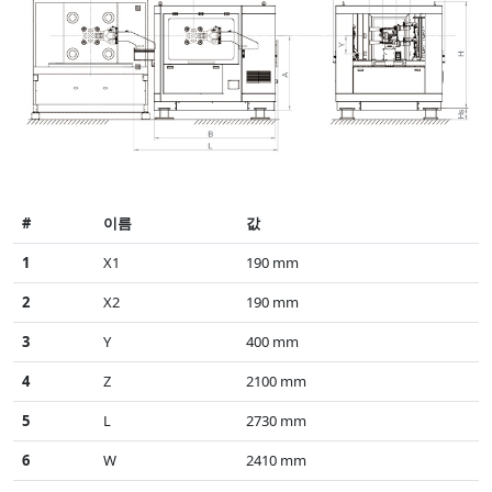
#
이름
값
1
X1
190 mm
2
X2
190 mm
3
Y
400 mm
4
Z
2100 mm
5
L
2730 mm
6
W
2410 mm