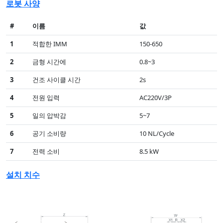
로봇 사양
#
이름
값
1
적합한 IMM
150-650
2
금형 시간에
0.8~3
3
건조 사이클 시간
2s
4
전원 입력
AC220V/3P
5
일의 압박감
5~7
6
공기 소비량
10 NL/Cycle
7
전력 소비
8.5 kW
설치 치수