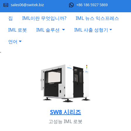
sales06@switek.biz
+86 186 5927 5869
집
IML이란 무엇입니까?
IML 뉴스 익스프레스
IML 로봇
IML 솔루션
IML 사출 성형기
언어
.
SW8 시리즈
고성능 IML 로봇