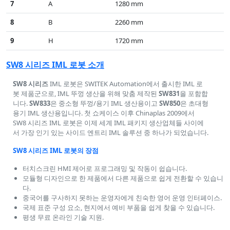
7
A
1280 mm
8
B
2260 mm
9
H
1720 mm
SW8 시리즈 IML 로봇 소개
SW8 시리즈
IML 로봇은 SWITEK Automation에서 출시한 IML 로
봇 제품군으로, IML 뚜껑 생산을 위해 맞춤 제작된
SW831
을 포함합
니다.
SW833
은 중소형 뚜껑/용기 IML 생산용이고
SW850
은 초대형
용기 IML 생산용입니다. 첫 쇼케이스 이후 Chinaplas 2009에서
SW8 시리즈 IML 로봇은 이제 세계 IML 패키지 생산업체들 사이에
서 가장 인기 있는 사이드 엔트리 IML 솔루션 중 하나가 되었습니다.
SW8 시리즈 IML 로봇의 장점
터치스크린 HMI 제어로 프로그래밍 및 작동이 쉽습니다.
모듈형 디자인으로 한 제품에서 다른 제품으로 쉽게 전환할 수 있습니
다.
중국어를 구사하지 못하는 운영자에게 친숙한 영어 운영 인터페이스.
국제 표준 구성 요소, 현지에서 예비 부품을 쉽게 찾을 수 있습니다.
평생 무료 온라인 기술 지원.