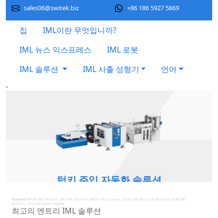
sales06@switek.biz
+86 186 5927 5869
집
IML이란 무엇입니까?
IML 뉴스 익스프레스
IML 로봇
IML 솔루션
IML 사출 성형기
언어
.
턴키 주입 자동화 솔루션
집중하다
Keywords:
SWITEK IML Solutions, GECH IML Solutions, Welllih IML Solutions, Chuany IML Robot, GH IML Robot, ACME IML
Solutions, China IML System Provider
최고의 엔트리 IML 솔루션
사출 성형