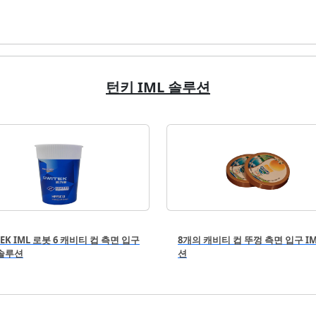
턴키 IML 솔루션
TEK IML 로봇 6 캐비티 컵 측면 입구
8개의 캐비티 컵 뚜껑 측면 입구 I
 솔루션
션