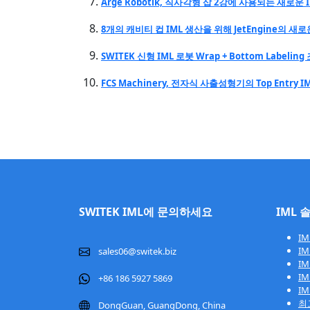
Arge Robotik, 직사각형 삽 2강에 사용되는 새로운 
8개의 캐비티 컵 IML 생산을 위해 JetEngine의 새로
SWITEK 신형 IML 로봇 Wrap + Bottom Labelin
FCS Machinery, 전자식 사출성형기의 Top Entry
SWITEK IML에 문의하세요
IML 
IM
IM
sales06@switek.biz
IM
IM
+86 186 5927 5869
I
최
DongGuan, GuangDong, China