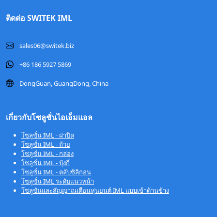
ติดต่อ SWITEK IML
sales06@switek.biz
+86 186 5927 5869
DongGuan, GuangDong, China
เกี่ยวกับโซลูชั่นไอเอ็มแอล
โซลูชั่น IML - ฝาปิด
โซลูชั่น IML - ถ้วย
โซลูชั่น IML - กล่อง
โซลูชั่น IML - บุ้งกี๋
โซลูชั่น IML - ตลับซิลิกอน
โซลูชั่น IML ระดับแนวหน้า
โซลูชันและสัญญาณเตือนหุ่นยนต์ IML แบบเข้าด้านข้าง