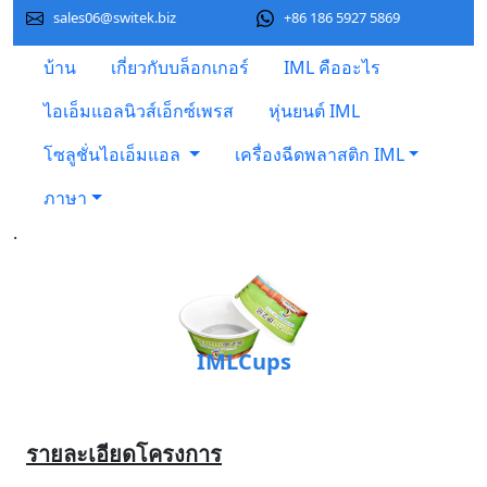
sales06@switek.biz
+86 186 5927 5869
บ้าน
เกี่ยวกับบล็อกเกอร์
IML คืออะไร
ไอเอ็มแอลนิวส์เอ็กซ์เพรส
หุ่นยนต์ IML
โซลูชั่นไอเอ็มแอล
เครื่องฉีดพลาสติก IML
ภาษา
.
IMLCups
รายละเอียดโครงการ