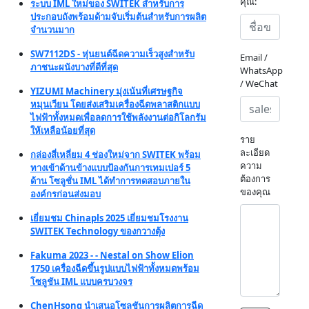
คุณ:
ระบบ IML ใหม่ของ SWITEK สำหรับการ
ประกอบถังพร้อมด้ามจับเริ่มต้นสำหรับการผลิต
จำนวนมาก
SW7112DS - หุ่นยนต์ฉีดความเร็วสูงสำหรับ
Email /
ภาชนะผนังบางที่ดีที่สุด
WhatsApp
/ WeChat
YIZUMI Machinery มุ่งเน้นที่เศรษฐกิจ
หมุนเวียน โดยส่งเสริมเครื่องฉีดพลาสติกแบบ
ไฟฟ้าทั้งหมดเพื่อลดการใช้พลังงานต่อกิโลกรัม
ให้เหลือน้อยที่สุด
ราย
ละเอียด
กล่องสี่เหลี่ยม 4 ช่องใหม่จาก SWITEK พร้อม
ความ
ทางเข้าด้านข้างแบบป้องกันการเทมเปอร์ 5
ต้องการ
ด้าน โซลูชั่น IML ได้ทำการทดสอบภายใน
ของคุณ
องค์กรก่อนส่งมอบ
เยี่ยมชม Chinapls 2025 เยี่ยมชมโรงงาน
SWITEK Technology ของกวางตุ้ง
Fakuma 2023 - - Nestal on Show Elion
1750 เครื่องฉีดขึ้นรูปแบบไฟฟ้าทั้งหมดพร้อม
โซลูชัน IML แบบครบวงจร
ChenHsong นำเสนอโซลูชันการผลิตการฉีด