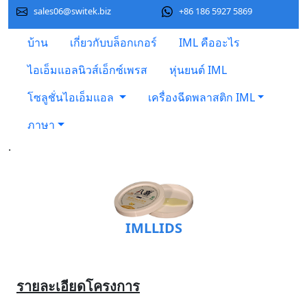
sales06@switek.biz
+86 186 5927 5869
บ้าน
เกี่ยวกับบล็อกเกอร์
IML คืออะไร
ไอเอ็มแอลนิวส์เอ็กซ์เพรส
หุ่นยนต์ IML
โซลูชั่นไอเอ็มแอล
เครื่องฉีดพลาสติก IML
ภาษา
.
IMLLIDS
รายละเอียดโครงการ