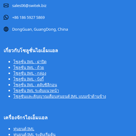
sales06@switek.biz
+86 186 5927 5869
DongGuan, GuangDong, China
เกี่ยวกับโซลูชั่นไอเอ็มแอล
โซลูชั่น IML - ฝาปิด
โซลูชั่น IML - ถ้วย
โซลูชั่น IML - กล่อง
โซลูชั่น IML - บุ้งกี๋
โซลูชั่น IML - ตลับซิลิกอน
โซลูชั่น IML ระดับแนวหน้า
โซลูชันและสัญญาณเตือนหุ่นยนต์ IML แบบเข้าด้านข้าง
เครื่องจักรไอเอ็มแอล
หุ่นยนต์ IML
หุ่นยนต์ IML ระดับเริ่มต้น