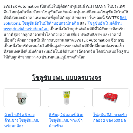
SWITEK Automation เป็นหนึ่งในผู้ติดตามหุ่นยนต์ WITTMANN ในประเทศ
จีน โดยมุ่งมั่นที่จะจัดหาโซลูชันอัจฉริยะด้านหุ่นยนต์ฉีดและโซลูชันอัตโนมัติ
ที่ดีที่สุดและมีราคาเหมาะสมที่สุดให้กับลูกค้าของเรา ในขณะนี้ SWITEK
IML
Solutions
,
โซลูชันอัตโนมัติด้านอุปกรณ์ท่อฉีด
และ
โซลูชันอัตโนมัติด้าน
บรรจุภัณฑ์สำหรับช้อนส้อม
เป็นหนึ่งในโซลูชันอัตโนมัติที่ได้รับการต้อนรับ
มากที่สุดจากลูกค้าจากทั่วโลกด้วยความเสถียร ประสิทธิภาพ และราคาที่
เอื้อมถึง ด้วยการมุ่งเน้นที่การแบ่งส่วนตลาด SWITEK Automation จึงกลาย
เป็นหนึ่งในบริษัทเทคโนโลยีขั้นสูงด้านระบบอัตโนมัติที่เปลี่ยนแปลงรวดเร็ว
ที่สุดแห่งหนึ่งที่เน้นด้านระบบอัตโนมัติด้านการฉีดจากจีน โดยนำเสนอโซลูชัน
ให้กับลูกค้าจากกว่า 40 ประเทศและภูมิภาคทั่วโลก
โซลูชัน IML แบบครบวงจร
ถ้วยโยเกิร์ต 6 ช่อง
8 ฟันผุ 24 ออนซ์ ถ้วย
โซลูชัน IML ทางเข้า
ด้านข้าง โซลูชัน IML
โซลูชัน IML ทางเข้า
กล่อง 2 ช่อง 500 มล
พร้อมกล้อง
ด้านข้าง