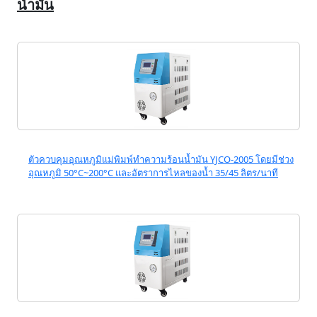
น้ำมัน
ตัวควบคุมอุณหภูมิแม่พิมพ์ทำความร้อนน้ำมัน YJCO-2005 โดยมีช่วง
อุณหภูมิ 50°C~200°C และอัตราการไหลของน้ำ 35/45 ลิตร/นาที