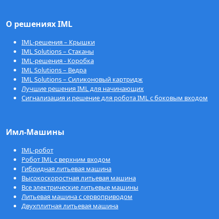
О решениях IML
IML-решения – Крышки
IML Solutions – Стаканы
IML-решения - Коробка
IML Solutions – Ведра
IML Solutions – Силиконовый картридж
Лучшие решения IML для начинающих
Сигнализация и решение для робота IML с боковым входом
Имл-Машины
IML-робот
Робот IML с верхним входом
Гибридная литьевая машина
Высокоскоростная литьевая машина
Все электрические литьевые машины
Литьевая машина с сервоприводом
Двухплитная литьевая машина