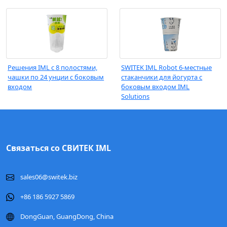
Решения IML с 8 полостями,
SWITEK IML Robot 6-местные
чашки по 24 унции с боковым
стаканчики для йогурта с
входом
боковым входом IML
Solutions
Связаться со СВИТЕК IML
sales06@switek.biz
+86 186 5927 5869
DongGuan, GuangDong, China