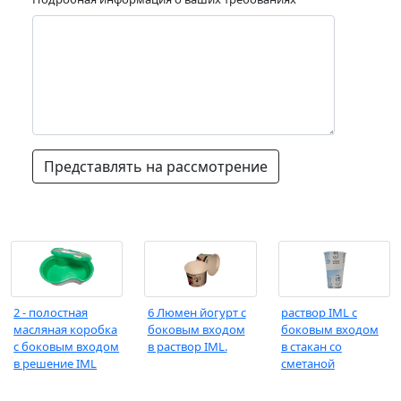
Представлять на рассмотрение
2 - полостная
6 Люмен йогурт с
раствор IML с
масляная коробка
боковым входом
боковым входом
с боковым входом
в раствор IML.
в стакан со
в решение IML
сметаной