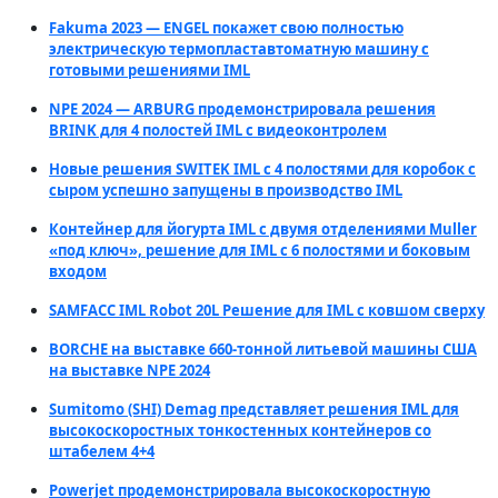
Fakuma 2023 — ENGEL покажет свою полностью
электрическую термопластавтоматную машину с
готовыми решениями IML
NPE 2024 — ARBURG продемонстрировала решения
BRINK для 4 полостей IML с видеоконтролем
Новые решения SWITEK IML с 4 полостями для коробок с
сыром успешно запущены в производство IML
Контейнер для йогурта IML с двумя отделениями Muller
«под ключ», решение для IML с 6 полостями и боковым
входом
SAMFACC IML Robot 20L Решение для IML с ковшом сверху
BORCHE на выставке 660-тонной литьевой машины США
на выставке NPE 2024
Sumitomo (SHI) Demag представляет решения IML для
высокоскоростных тонкостенных контейнеров со
штабелем 4+4
Powerjet продемонстрировала высокоскоростную