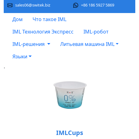
sales06@switek.biz
+86 186 5927 5869
Дом
Что такое IML
IML Технология Экспресс
IML-робот
IML-решения
Литьевая машина IML
Языки
.
IMLCups